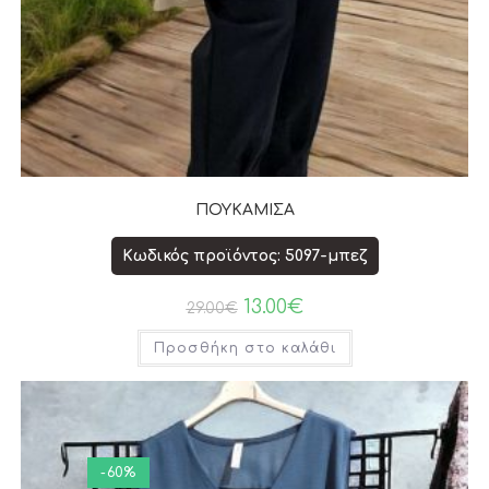
ΠΟΥΚΑΜΙΣΑ
Κωδικός προϊόντος: 5097-μπεζ
13.00
€
29.00
€
Προσθήκη στο καλάθι
-60%