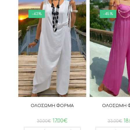
-43%
-45%
ΟΛΟΣΩΜΗ ΦΟΡΜΑ
ΟΛΟΣΩΜΗ 
17.00
€
18
30.00
€
33.00
€