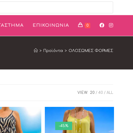
ΤΑΣΤΗΜΑ
ΕΠΙΚΟΙΝΩΝΙΑ
0
>
Προϊόντα
>
ΟΛΟΣΩΜΕΣ ΦΟΡΜΕΣ
VIEW:
20
40
ALL
-45%