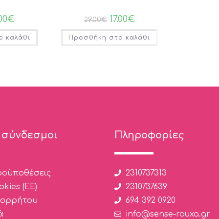
.00
€
17.00
€
29.00
€
ο καλάθι
Προσθήκη στο καλάθι
 σύνδεσμοι
Πληροφορίες
ροϋποθέσεις
2310737313
kies (ΕΕ)
2310737639
πορρήτου
694 392 0920
ά
info@sense-rouxa.gr