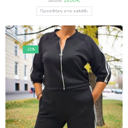
28.00
€
36.00
€
Προσθήκη στο καλάθι
-22%