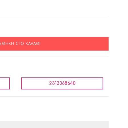
ΣΘΉΚΗ ΣΤΟ ΚΑΛΆΘΙ
2313068640