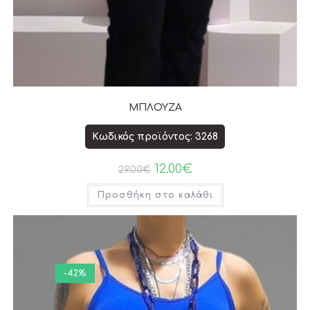
ΜΠΛΟΥΖΑ
Κωδικός προϊόντος: 3268
12.00
€
29.00
€
Προσθήκη στο καλάθι
-42%