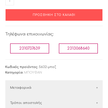
ΠΡΟΣΘΉΚΗ ΣΤΟ ΚΑΛΆΘΙ
Τηλέφωνα επικοινωνίας:
2310737639
2313068640
Κωδικός προϊόντος:
5632-μπεζ
Κατηγορία:
ΜΠΟΥΦΑΝ
Μεταφορικά
ΕΛΛΑΔΑ
Τρόποι αποστολής