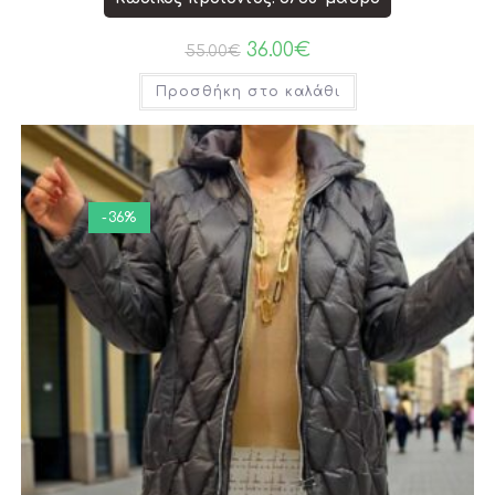
36.00
€
55.00
€
Προσθήκη στο καλάθι
-36%