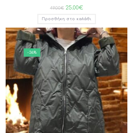
25.00
€
49.00
€
Προσθήκη στο καλάθι
-36%