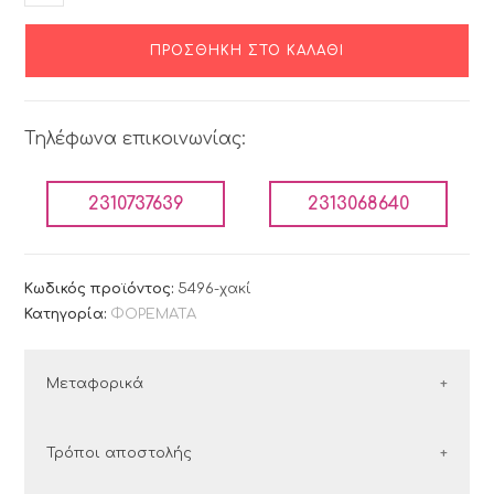
ΠΡΟΣΘΉΚΗ ΣΤΟ ΚΑΛΆΘΙ
Τηλέφωνα επικοινωνίας:
2310737639
2313068640
Κωδικός προϊόντος:
5496-χακί
Κατηγορία:
ΦΟΡΕΜΑΤΑ
Μεταφορικά
ΕΛΛΑΔΑ
Τρόποι αποστολής