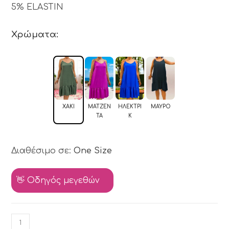
5% ELASTIN
Χρώματα:
ΧΑΚΊ
ΜΑΤΖΕΝ
ΗΛΕΚΤΡΊ
ΜΑΎΡΟ
ΤΑ
Κ
Διαθέσιμο σε:
One Size
👋 Οδηγός μεγεθών