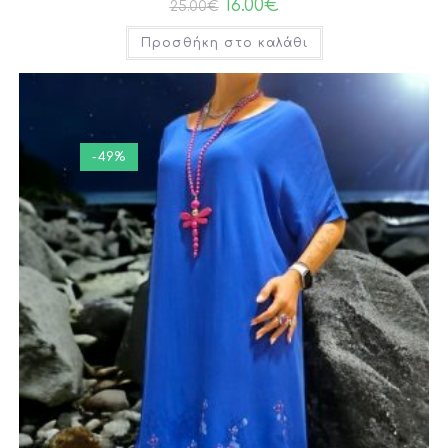
16.00
€
25.00
€
Προσθήκη στο καλάθι
-49%