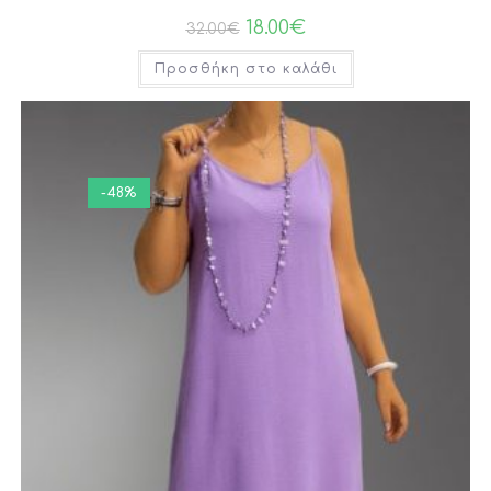
18.00
€
32.00
€
Προσθήκη στο καλάθι
-48%