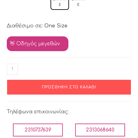
Έ
Έ
Διαθέσιμο σε:
One Size
👋 Οδηγός μεγεθών
ΠΡΟΣΘΉΚΗ ΣΤΟ ΚΑΛΆΘΙ
Τηλέφωνα επικοινωνίας:
2310737639
2313068640