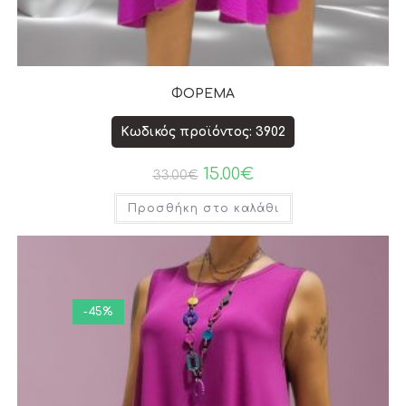
ΦΟΡΕΜΑ
Κωδικός προϊόντος: 3902
15.00
€
33.00
€
Προσθήκη στο καλάθι
-45%