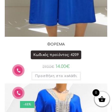
ΦΟΡΕΜΑ
Κωδικός προϊόντος: 4209
14.00
€
29.00
€
Προσθήκη στο καλάθι
0
-48%