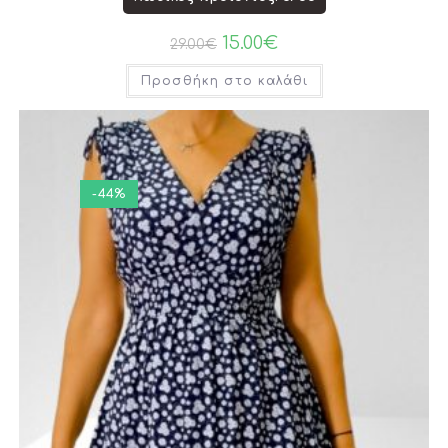
15.00
€
29.00
€
Προσθήκη στο καλάθι
-44%