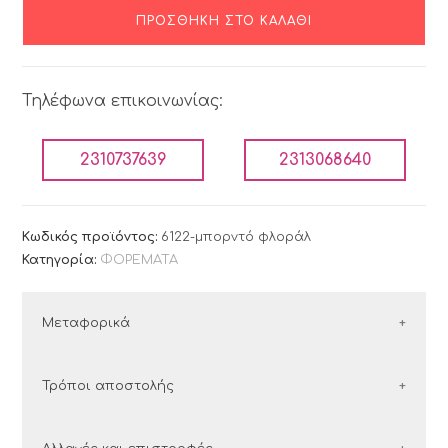
ΠΡΟΣΘΉΚΗ ΣΤΟ ΚΑΛΆΘΙ
Τηλέφωνα επικοινωνίας:
2310737639
2313068640
Κωδικός προϊόντος:
6122-μπορντό φλοράλ
Κατηγορία:
ΦΟΡΕΜΑΤΑ
Μεταφορικά
ΕΛΛΑΔΑ
Τρόποι αποστολής
Οι παραγγελίες εντός Ελλάδος αποστέλλονται με