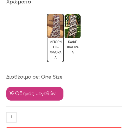
Χρώματα:
ΜΠΟΡΝ
ΚΑΦΈ
ΤΌ-
ΦΛΟΡΆ
ΦΛΟΡΆ
Λ
Λ
Διαθέσιμο σε:
One Size
👋 Οδηγός μεγεθών