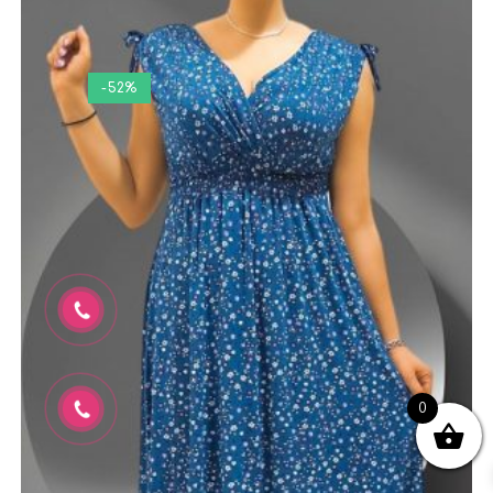
-52%
0