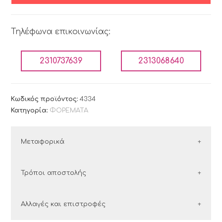
Τηλέφωνα επικοινωνίας:
2310737639
2313068640
Κωδικός προϊόντος:
4334
Κατηγορία:
ΦΟΡΕΜΑΤΑ
Μεταφορικά
ΕΛΛΑΔΑ
Τρόποι αποστολής
Οι παραγγελίες εντός Ελλάδος αποστέλλονται με
Ελλάδα
Αλλαγές και επιστροφές
τις εταιρείες courier:
Στην Ελλάδα συνεργαζόμαστε με τις εταιρείες
ΕΛΤΑ Courier και ACS.