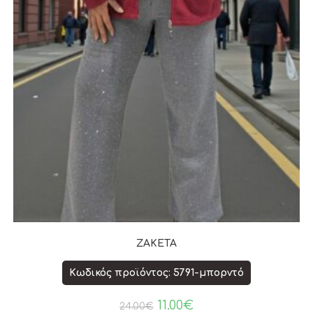
ΖΑΚΕΤΑ
Κωδικός προϊόντος: 5791-μπορντό
11.00
€
24.00
€