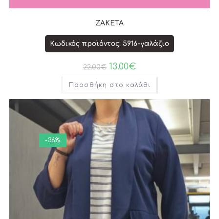
ΖΑΚΕΤΑ
Κωδικός προϊόντος: 5916-γαλάζιο
13.00
€
22.00
€
Προσθήκη στο καλάθι
-36%