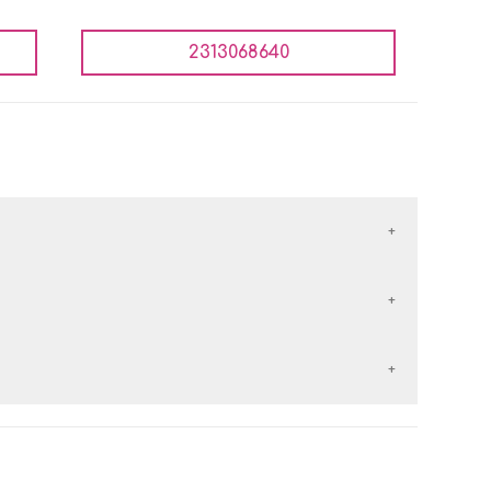
2313068640
έλλονται με τις εταιρείες courier:
εταιρείες courier:
 αντικαταβολή είναι
δωρεάν
.
ερών
από την
ημέρα παραλαβής
του προϊόντος.
 των
50€
, τα μεταφορικά είναι
δωρεάν
.
 χέρι με κάποιο άλλο προϊόν.
 αντικαταβολή είναι δωρεάν.
τα, αφόρετα, να μην έχουν πλυθεί και να έχουν το