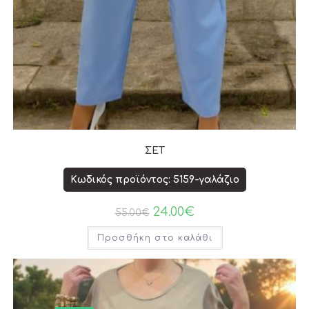
ΣΕΤ
Κωδικός προϊόντος: 5159-γαλάζιο
24.00
€
55.00
€
Προσθήκη στο καλάθι