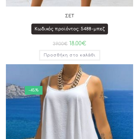
ΣΕΤ
Κωδικός προϊόντος: 5488-μπεζ
18.00
€
39.00
€
Προσθήκη στο καλάθι
-45%