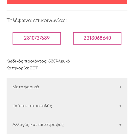
Τηλέφωνα επικοινωνίας:
2310737639
2313068640
Κωδικός προϊόντος:
5307-λευκό
Κατηγορία:
ΣΕΤ
Μεταφορικά
ΕΛΛΑΔΑ
Τρόποι αποστολής
Οι παραγγελίες εντός Ελλάδος αποστέλλονται με
Ελλάδα
Αλλαγές και επιστροφές
τις εταιρείες courier:
Στην Ελλάδα συνεργαζόμαστε με τις εταιρείες