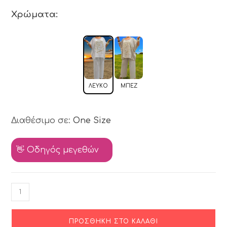
Χρώματα:
ΛΕΥΚΌ
ΜΠΕΖ
Διαθέσιμο σε:
One Size
👋 Οδηγός μεγεθών
ΠΡΟΣΘΉΚΗ ΣΤΟ ΚΑΛΆΘΙ