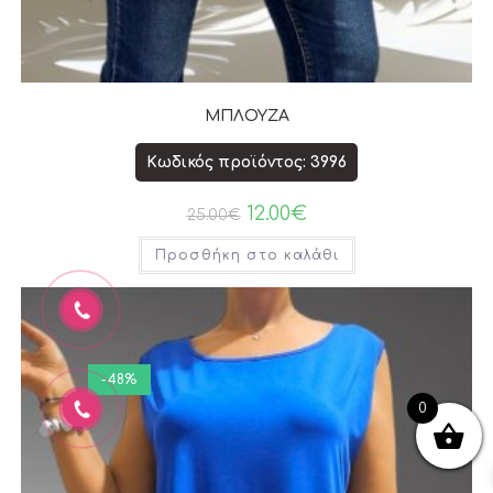
ΜΠΛΟΥΖΑ
Κωδικός προϊόντος: 3996
12.00
€
25.00
€
Προσθήκη στο καλάθι
-48%
0