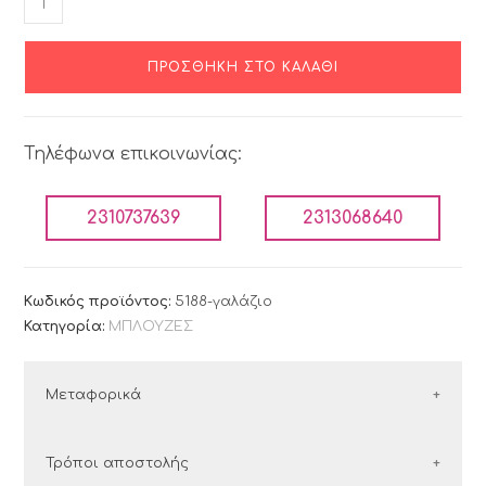
ΠΡΟΣΘΉΚΗ ΣΤΟ ΚΑΛΆΘΙ
Τηλέφωνα επικοινωνίας:
2310737639
2313068640
Κωδικός προϊόντος:
5188-γαλάζιο
Κατηγορία:
ΜΠΛΟΥΖΕΣ
Μεταφορικά
ΕΛΛΑΔΑ
Τρόποι αποστολής