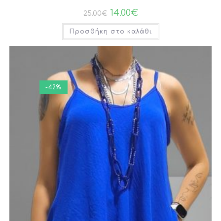
14.00
€
25.00
€
Προσθήκη στο καλάθι
-42%