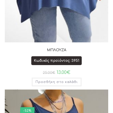
ΜΠΛΟΥΖΑ
Κωδικός προϊόντος: 3951
13.00
€
25.00
€
Προσθήκη στο καλάθι
-52%