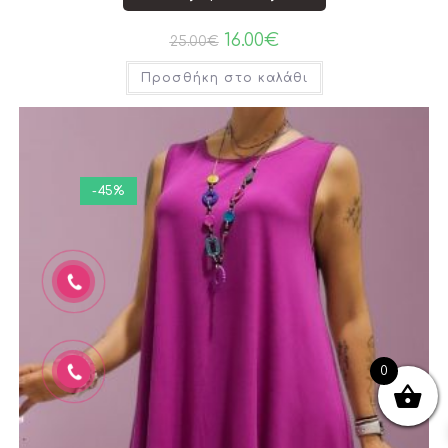
16.00
€
25.00
€
Προσθήκη στο καλάθι
-45%
0