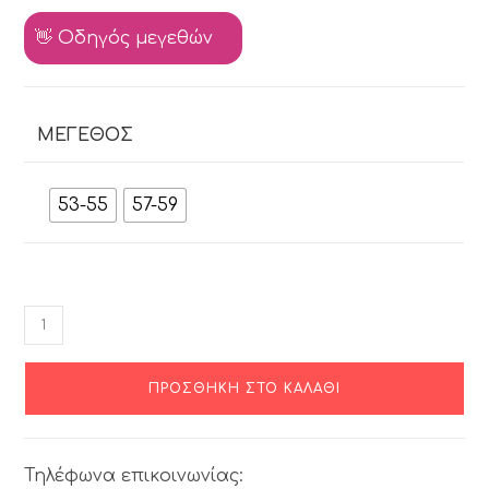
👋 Οδηγός μεγεθών
ΜΈΓΕΘΟΣ
53-55
57-59
ΠΡΟΣΘΉΚΗ ΣΤΟ ΚΑΛΆΘΙ
Τηλέφωνα επικοινωνίας: