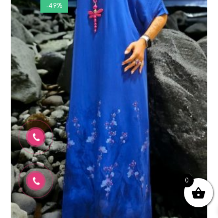
-49%
0