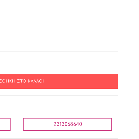
ΣΘΉΚΗ ΣΤΟ ΚΑΛΆΘΙ
2313068640