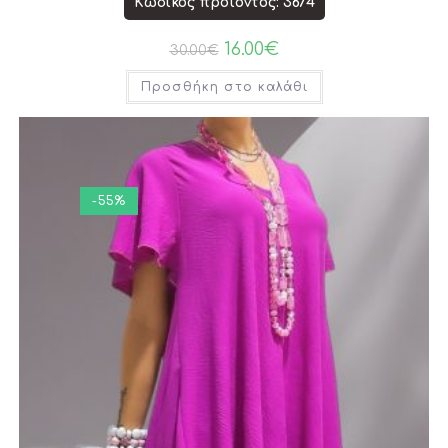
Κωδικός προϊόντος: 3674
16.00
€
30.00
€
Προσθήκη στο καλάθι
-55%