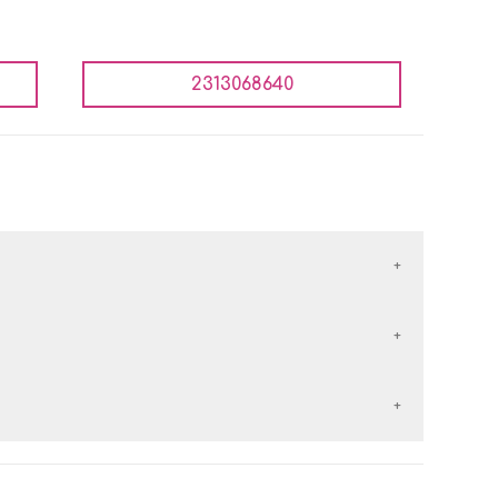
2313068640
έλλονται με τις εταιρείες courier:
εταιρείες courier:
 αντικαταβολή είναι
δωρεάν
.
ερών
από την
ημέρα παραλαβής
του προϊόντος.
 των
50€
, τα μεταφορικά είναι
δωρεάν
.