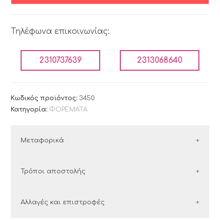
Τηλέφωνα επικοινωνίας:
2310737639
2313068640
Κωδικός προϊόντος:
3450
Κατηγορία:
ΦΟΡΕΜΑΤΑ
Μεταφορικά
ΕΛΛΑΔΑ
Τρόποι αποστολής
Οι παραγγελίες εντός Ελλάδος αποστέλλονται με
Ελλάδα
Αλλαγές και επιστροφές
τις εταιρείες courier:
Στην Ελλάδα συνεργαζόμαστε με τις εταιρείες
ΕΛΤΑ Courier και ACS.