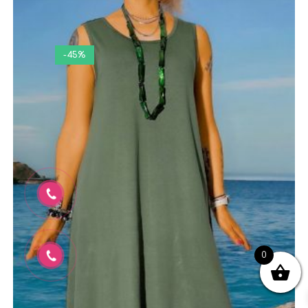
-45%
0