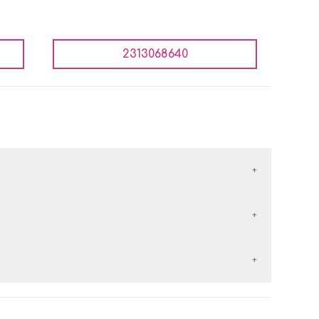
2313068640
έλλονται με τις εταιρείες courier:
εταιρείες courier:
 αντικαταβολή είναι
δωρεάν
.
ερών
από την
ημέρα παραλαβής
του προϊόντος.
 των
50€
, τα μεταφορικά είναι
δωρεάν
.