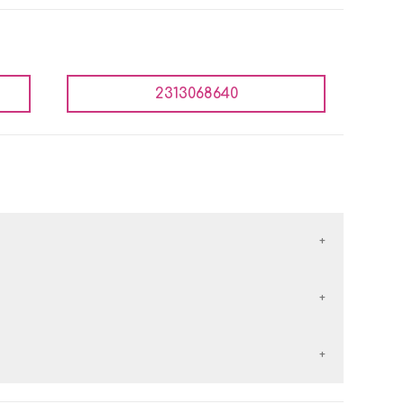
2313068640
έλλονται με τις εταιρείες courier:
εταιρείες courier:
 αντικαταβολή είναι
δωρεάν
.