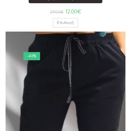
12.00
€
29.00
€
Επιλογή
-43%