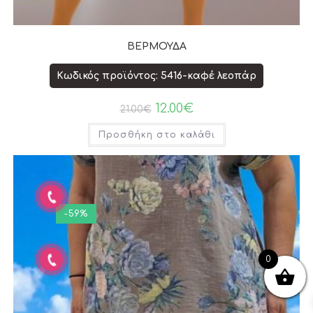
ΒΕΡΜΟΥΔΑ
Κωδικός προϊόντος: 5416-καφέ λεοπάρ
12.00
€
21.00
€
Προσθήκη στο καλάθι
-59%
0