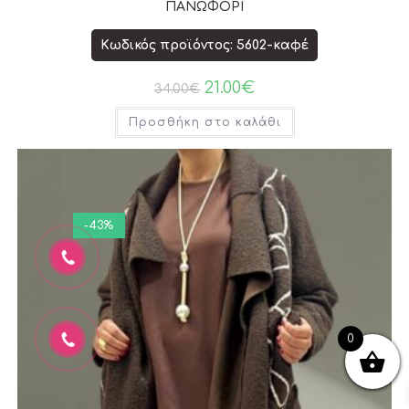
ΠΑΝΩΦΟΡΙ
Κωδικός προϊόντος: 5602-καφέ
21.00
€
34.00
€
Προσθήκη στο καλάθι
-43%
0