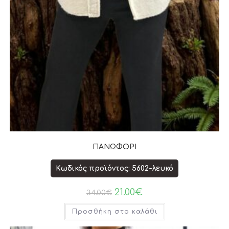
ΠΑΝΩΦΟΡΙ
Κωδικός προϊόντος: 5602-λευκό
21.00
€
34.00
€
Προσθήκη στο καλάθι