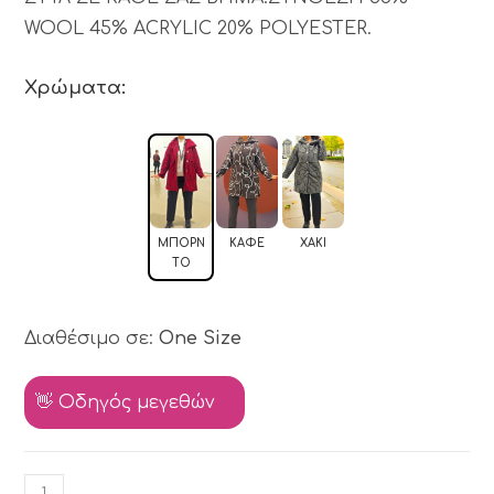
WOOL 45% ACRYLIC 20% POLYESTER.
Χρώματα:
ΜΠΟΡΝ
ΚΑΦΈ
ΧΑΚΊ
ΤΌ
Διαθέσιμο σε:
One Size
👋 Οδηγός μεγεθών