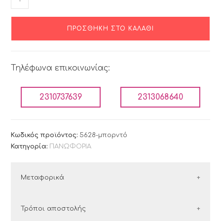
ΠΡΟΣΘΉΚΗ ΣΤΟ ΚΑΛΆΘΙ
Τηλέφωνα επικοινωνίας:
2310737639
2313068640
Κωδικός προϊόντος:
5628-μπορντό
Κατηγορία:
ΠΑΝΩΦΟΡΙΑ
Μεταφορικά
ΕΛΛΑΔΑ
Τρόποι αποστολής