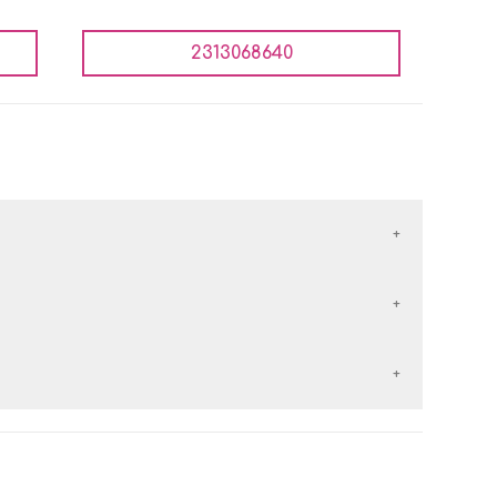
2313068640
έλλονται με τις εταιρείες courier:
εταιρείες courier:
 αντικαταβολή είναι
δωρεάν
.
ερών
από την
ημέρα παραλαβής
του προϊόντος.
 των
50€
, τα μεταφορικά είναι
δωρεάν
.
 χέρι με κάποιο άλλο προϊόν.
 αντικαταβολή είναι δωρεάν.
τα, αφόρετα, να μην έχουν πλυθεί και να έχουν το