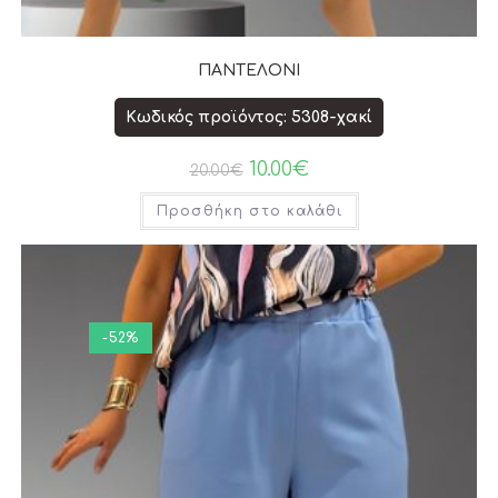
ΠΑΝΤΕΛΟΝΙ
Κωδικός προϊόντος: 5308-χακί
10.00
€
20.00
€
Προσθήκη στο καλάθι
-52%