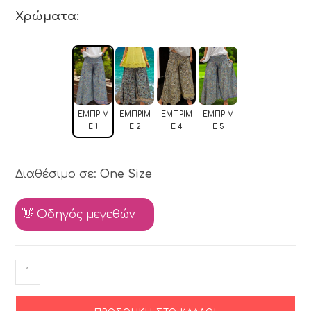
Χρώματα:
ΕΜΠΡΙΜ
ΕΜΠΡΙΜ
ΕΜΠΡΙΜ
ΕΜΠΡΙΜ
Έ 1
Έ 2
Έ 4
Έ 5
Διαθέσιμο σε:
One Size
👋 Οδηγός μεγεθών