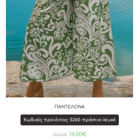
ΠΑΝΤΕΛΟΝΑ
Κωδικός προϊόντος: 5260-πράσινο λευκό
14.00
€
20.00
€