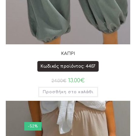
ΚΑΠΡΙ
Κωδικός προϊόντος: 4407
13.00
€
24.00
€
Προσθήκη στο καλάθι
-52%