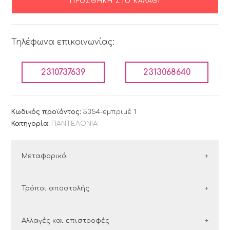
ΠΡΟΣΘΉΚΗ ΣΤΟ ΚΑΛΆΘΙ
Τηλέφωνα επικοινωνίας:
2310737639
2313068640
Κωδικός προϊόντος:
5354-εμπριμέ 1
Κατηγορία:
ΠΑΝΤΕΛΟΝΙΑ
Μεταφορικά
ΕΛΛΑΔΑ
Τρόποι αποστολής
Οι παραγγελίες εντός Ελλάδος αποστέλλονται με
Ελλάδα
Αλλαγές και επιστροφές
τις εταιρείες courier: