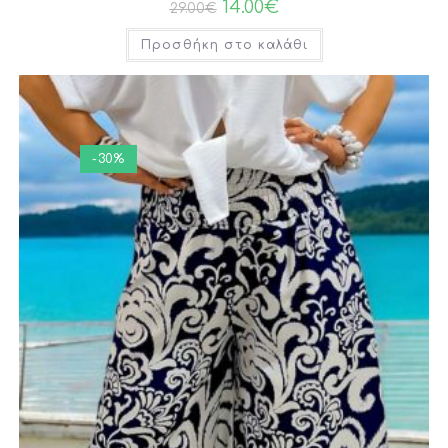
14.00
€
29.00
€
Προσθήκη στο καλάθι
-30%