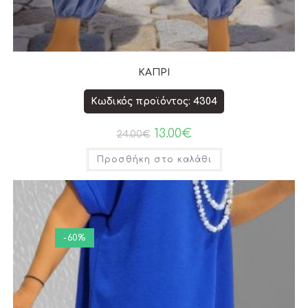
ΚΑΠΡΙ
Κωδικός προϊόντος: 4304
13.00
€
24.00
€
Προσθήκη στο καλάθι
-60%