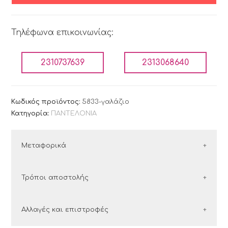
Τηλέφωνα επικοινωνίας:
2310737639
2313068640
Κωδικός προϊόντος:
5833-γαλάζιο
Κατηγορία:
ΠΑΝΤΕΛΟΝΙΑ
Μεταφορικά
ΕΛΛΑΔΑ
Τρόποι αποστολής
Οι παραγγελίες εντός Ελλάδος αποστέλλονται με
Ελλάδα
Αλλαγές και επιστροφές
τις εταιρείες courier:
Στην Ελλάδα συνεργαζόμαστε με τις εταιρείες
ΕΛΤΑ Courier και ACS.