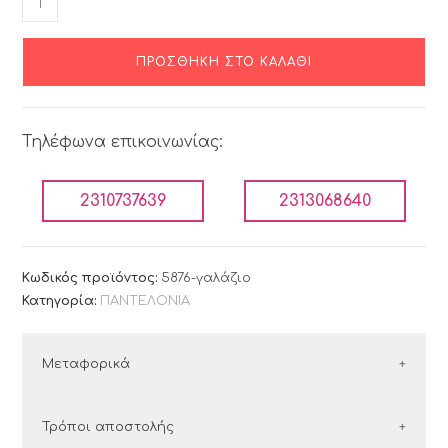
ΠΡΟΣΘΉΚΗ ΣΤΟ ΚΑΛΆΘΙ
Τηλέφωνα επικοινωνίας:
2310737639
2313068640
Κωδικός προϊόντος:
5876-γαλάζιο
Κατηγορία:
ΠΑΝΤΕΛΟΝΙΑ
Μεταφορικά
ΕΛΛΑΔΑ
Τρόποι αποστολής