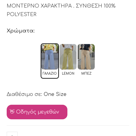
ΜΟΝΤΕΡΝΟ ΧΑΡΑΚΤΗΡΑ . ΣΥΝΘΕΣΗ 100%
POLYESTER
Χρώματα:
ΓΑΛΆΖΙΟ
LEMON
ΜΠΕΖ
Διαθέσιμο σε:
One Size
👋 Οδηγός μεγεθών