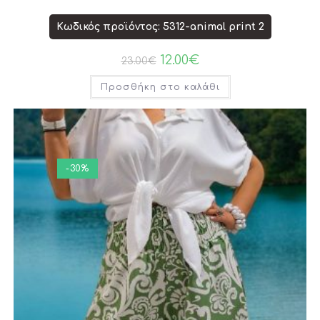
Κωδικός προϊόντος: 5312-animal print 2
12.00
€
23.00
€
Προσθήκη στο καλάθι
-30%