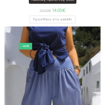
14.00
€
30.00
€
Προσθήκη στο καλάθι
-46%