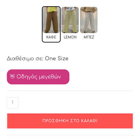
ΚΑΦΈ
LEMON
ΜΠΕΖ
Διαθέσιμο σε:
One Size
👋 Οδηγός μεγεθών
ΠΡΟΣΘΉΚΗ ΣΤΟ ΚΑΛΆΘΙ