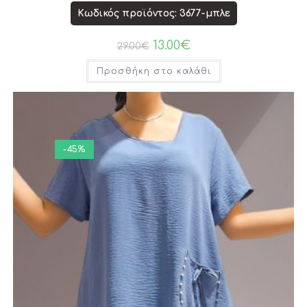
Κωδικός προϊόντος: 3677-μπλε
13.00
€
29.00
€
Προσθήκη στο καλάθι
-45%