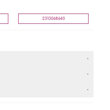
2313068640
έλλονται με τις εταιρείες courier:
εταιρείες courier:
 αντικαταβολή είναι
δωρεάν
.
ερών
από την
ημέρα παραλαβής
του προϊόντος.
 των
50€
, τα μεταφορικά είναι
δωρεάν
.