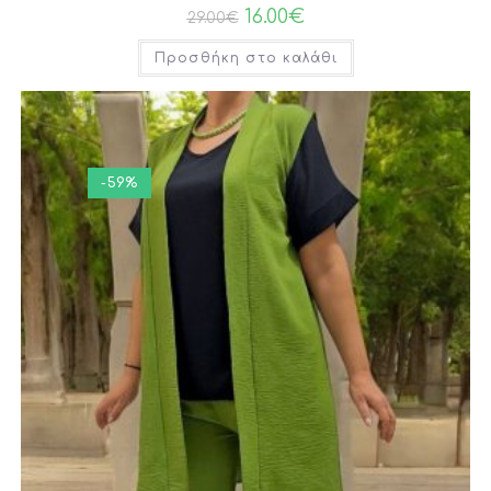
16.00
€
29.00
€
Προσθήκη στο καλάθι
-59%