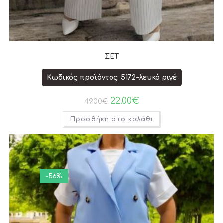
ΣΕΤ
Κωδικός προϊόντος: 5172-λευκό ριγέ
22.00
€
49.00
€
Προσθήκη στο καλάθι
-56%