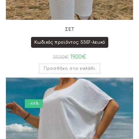
ΣΕΤ
Κωδικός προϊόντος: 5307-λευκό
19.00
€
35.00
€
Προσθήκη στο καλάθι
-44%