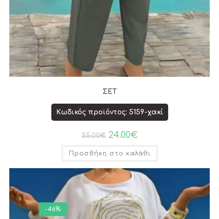
ΣΕΤ
Κωδικός προϊόντος: 5159-χακί
24.00
€
55.00
€
Προσθήκη στο καλάθι
-46%