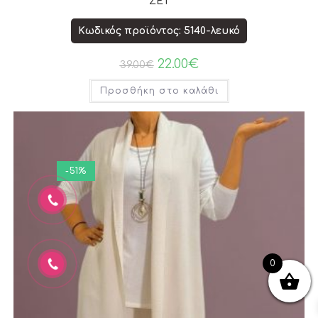
ΣΕΤ
Κωδικός προϊόντος: 5140-λευκό
22.00
€
39.00
€
Προσθήκη στο καλάθι
-51%
0