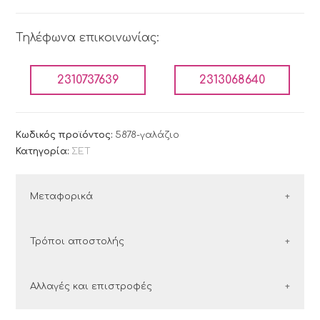
Τηλέφωνα επικοινωνίας:
2310737639
2313068640
Κωδικός προϊόντος:
5878-γαλάζιο
Κατηγορία:
ΣΕΤ
Μεταφορικά
ΕΛΛΑΔΑ
Τρόποι αποστολής
Οι παραγγελίες εντός Ελλάδος αποστέλλονται με
Ελλάδα
Αλλαγές και επιστροφές
τις εταιρείες courier:
Στην Ελλάδα συνεργαζόμαστε με τις εταιρείες
ΕΛΤΑ Courier και ACS.
courier: