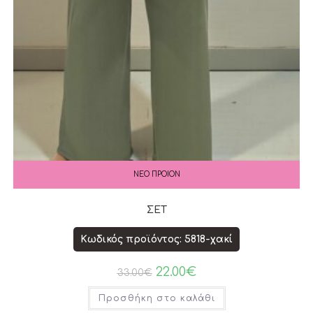
ΝΕΟ ΠΡΟΙΟΝ
ΣΕΤ
Κωδικός προϊόντος: 5818-χακί
22.00
€
33.00
€
Προσθήκη στο καλάθι