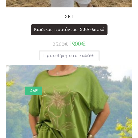
ΣΕΤ
Κωδικός προϊόντος: 5307-λευκό
19.00
€
35.00
€
Προσθήκη στο καλάθι
-46%