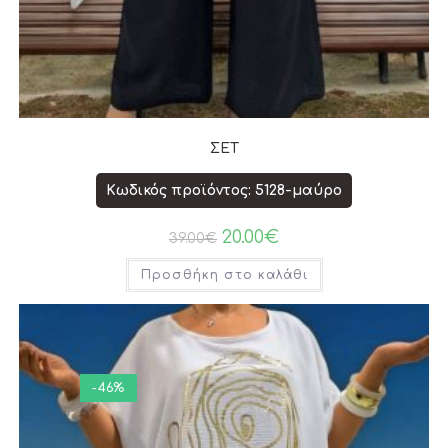
ΣΕΤ
Κωδικός προϊόντος: 5128-μαύρο
20.00
€
39.00
€
Προσθήκη στο καλάθι
-46%