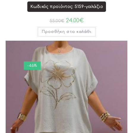
Κωδικός προϊόντος: 5159-γαλάζιο
24.00
€
55.00
€
Προσθήκη στο καλάθι
-46%