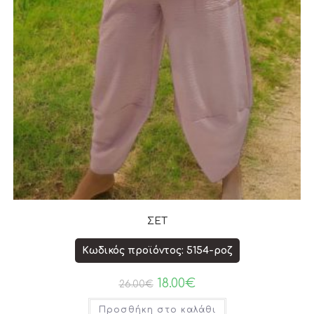
ΣΕΤ
Κωδικός προϊόντος: 5154-ροζ
18.00
€
26.00
€
Προσθήκη στο καλάθι