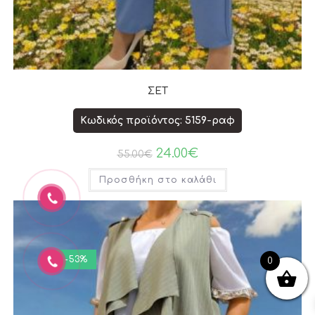
ΣΕΤ
Κωδικός προϊόντος: 5159-ραφ
24.00
€
55.00
€
Προσθήκη στο καλάθι
-53%
0