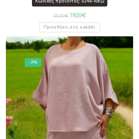
Κωδικός προϊόντος: 5246-λάιμ
19.00
€
35.00
€
Προσθήκη στο καλάθι
-31%