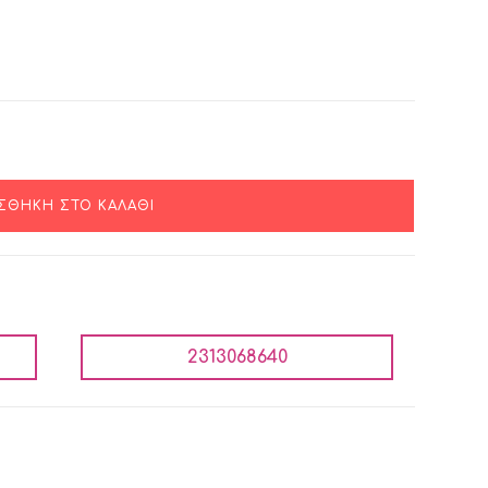
ΣΘΉΚΗ ΣΤΟ ΚΑΛΆΘΙ
2313068640