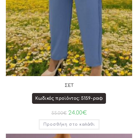
ΣΕΤ
Κωδικός προϊόντος: 5159-ραφ
24.00
€
55.00
€
Προσθήκη στο καλάθι