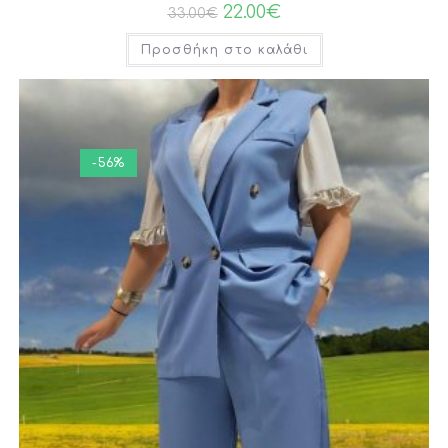
22.00
€
33.00
€
Προσθήκη στο καλάθι
-56%