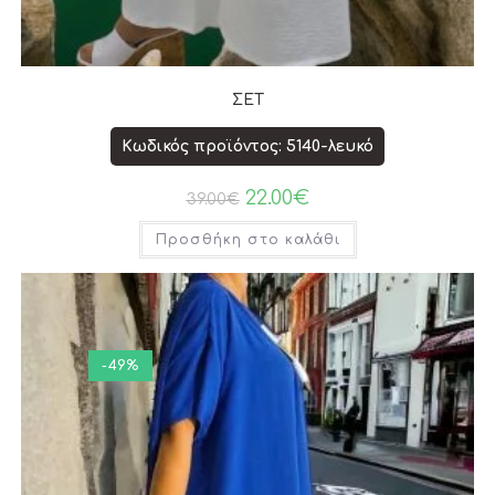
ΣΕΤ
Κωδικός προϊόντος: 5140-λευκό
22.00
€
39.00
€
Προσθήκη στο καλάθι
-49%