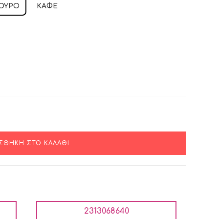
ΟΎΡΟ
ΚΑΦΈ
ΣΘΉΚΗ ΣΤΟ ΚΑΛΆΘΙ
2313068640