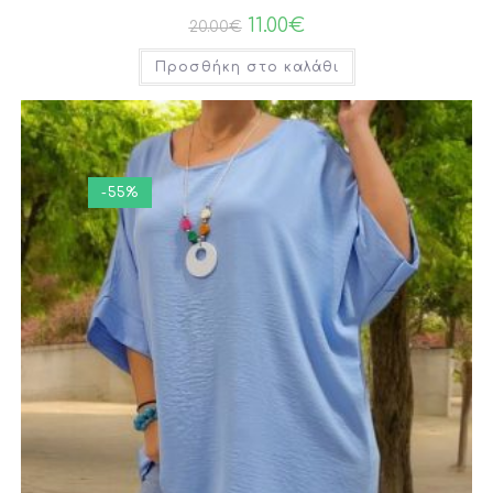
11.00
€
20.00
€
Προσθήκη στο καλάθι
-55%