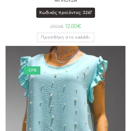
ΜΠΛΟΥΖΑ
Κωδικός προϊόντος: 3267
12.00
€
29.00
€
Προσθήκη στο καλάθι
-59%