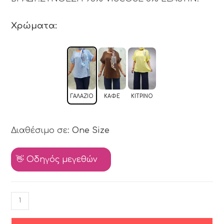
Χρώματα:
ΓΑΛΆΖΙΟ
ΚΑΦΈ
ΚΊΤΡΙΝΟ
Διαθέσιμο σε:
One Size
👋 Οδηγός μεγεθών