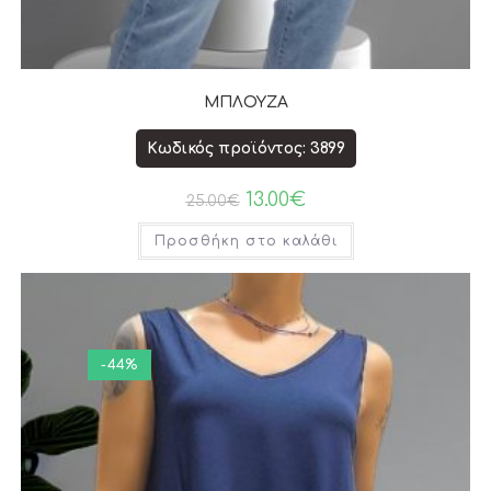
ΜΠΛΟΥΖΑ
Κωδικός προϊόντος: 3899
13.00
€
25.00
€
Προσθήκη στο καλάθι
-44%