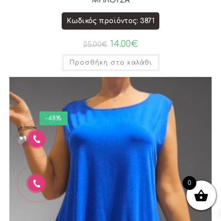
ΜΠΛΟΥΖΑ
Κωδικός προϊόντος: 3871
14.00
€
25.00
€
Προσθήκη στο καλάθι
-48%
0