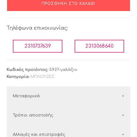
ΠΡΟΣΘΉΚΗ ΣΤΟ ΚΑΛΆΘΙ
Τηλέφωνα επικοινωνίας:
2310737639
2313068640
Κωδικός προϊόντος:
5927-γαλάζιο
Κατηγορία:
ΜΠΛΟΥΖΕΣ
Μεταφορικά
ΕΛΛΑΔΑ
Τρόποι αποστολής
Οι παραγγελίες εντός Ελλάδος αποστέλλονται με
Ελλάδα
Αλλαγές και επιστροφές
τις εταιρείες courier: