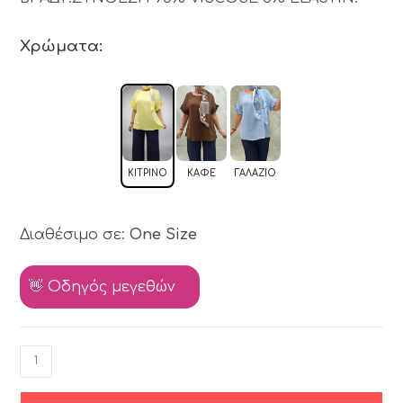
Χρώματα:
ΚΊΤΡΙΝΟ
ΚΑΦΈ
ΓΑΛΆΖΙΟ
Διαθέσιμο σε:
One Size
👋 Οδηγός μεγεθών