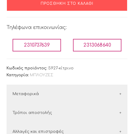
ΠΡΟΣΘΉΚΗ ΣΤΟ ΚΑΛΆΘΙ
Τηλέφωνα επικοινωνίας:
2310737639
2313068640
Κωδικός προϊόντος:
5927-κίτρινο
Κατηγορία:
ΜΠΛΟΥΖΕΣ
Μεταφορικά
ΕΛΛΑΔΑ
Τρόποι αποστολής
Οι παραγγελίες εντός Ελλάδος αποστέλλονται με
Ελλάδα
Αλλαγές και επιστροφές
τις εταιρείες courier: