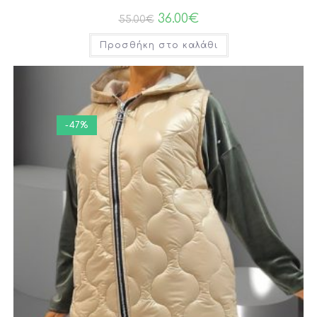
36.00
€
55.00
€
Προσθήκη στο καλάθι
-47%