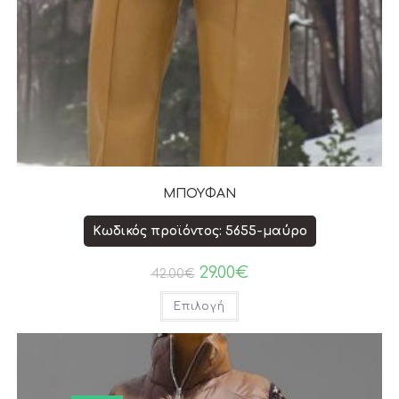
ΜΠΟΥΦΑΝ
Κωδικός προϊόντος: 5655-μαύρο
29.00
€
42.00
€
Επιλογή