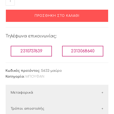
ΠΡΟΣΘΉΚΗ ΣΤΟ ΚΑΛΆΘΙ
Τηλέφωνα επικοινωνίας:
2310737639
2313068640
Κωδικός προϊόντος:
5632-μαύρο
Κατηγορία:
ΜΠΟΥΦΑΝ
Μεταφορικά
ΕΛΛΑΔΑ
Τρόποι αποστολής