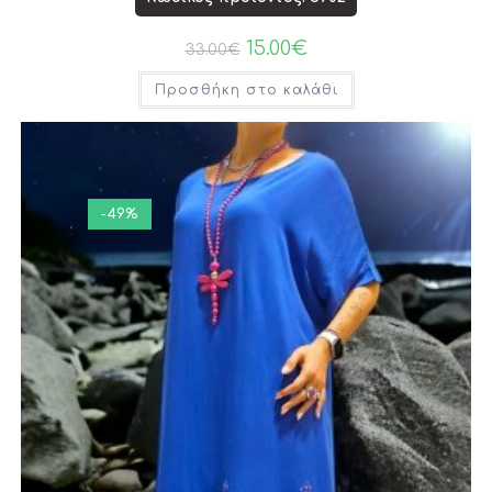
15.00
€
33.00
€
Προσθήκη στο καλάθι
-49%