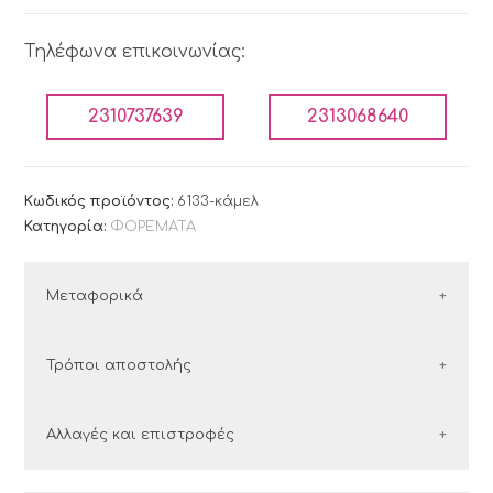
Τηλέφωνα επικοινωνίας:
2310737639
2313068640
Κωδικός προϊόντος:
6133-κάμελ
Κατηγορία:
ΦΟΡΕΜΑΤΑ
Μεταφορικά
ΕΛΛΑΔΑ
Τρόποι αποστολής
Οι παραγγελίες εντός Ελλάδος αποστέλλονται με
Ελλάδα
Αλλαγές και επιστροφές
τις εταιρείες courier:
Στην Ελλάδα συνεργαζόμαστε με τις εταιρείες
ΕΛΤΑ Courier και ACS.
courier: