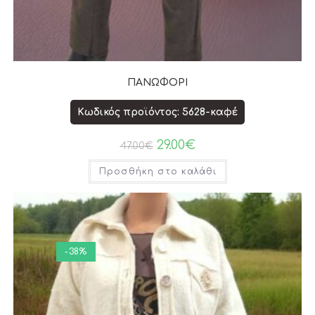
ΠΑΝΩΦΟΡΙ
Κωδικός προϊόντος: 5628-καφέ
29.00
€
47.00
€
Προσθήκη στο καλάθι
-38%