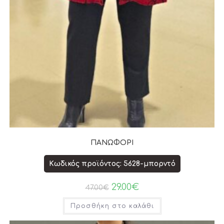
ΠΑΝΩΦΟΡΙ
Κωδικός προϊόντος: 5628-μπορντό
29.00
€
47.00
€
Προσθήκη στο καλάθι