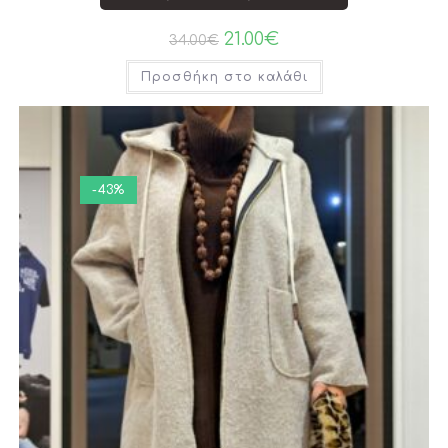
21.00
€
34.00
€
Προσθήκη στο καλάθι
-43%