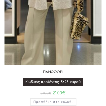
ΠΑΝΩΦΟΡΙ
Κωδικός προϊόντος: 5623-εκρού
21.00
€
37.00
€
Προσθήκη στο καλάθι