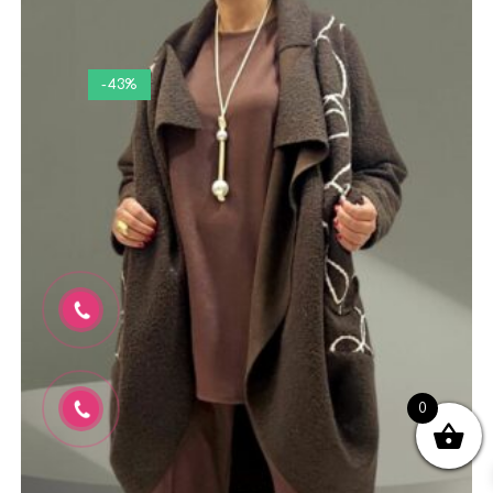
-43%
0