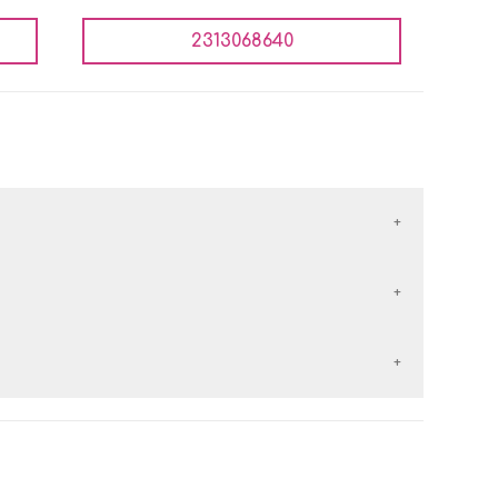
2313068640
έλλονται με τις εταιρείες courier:
εταιρείες courier:
 αντικαταβολή είναι
δωρεάν
.
ερών
από την
ημέρα παραλαβής
του προϊόντος.
 των
50€
, τα μεταφορικά είναι
δωρεάν
.
 χέρι με κάποιο άλλο προϊόν.
 αντικαταβολή είναι δωρεάν.
τα, αφόρετα, να μην έχουν πλυθεί και να έχουν το
ταφορικά είναι δωρεάν.