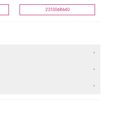
2313068640
έλλονται με τις εταιρείες courier:
εταιρείες courier:
 αντικαταβολή είναι
δωρεάν
.
ερών
από την
ημέρα παραλαβής
του προϊόντος.
 των
50€
, τα μεταφορικά είναι
δωρεάν
.
 χέρι με κάποιο άλλο προϊόν.
 αντικαταβολή είναι δωρεάν.
τα, αφόρετα, να μην έχουν πλυθεί και να έχουν το
ταφορικά είναι δωρεάν.