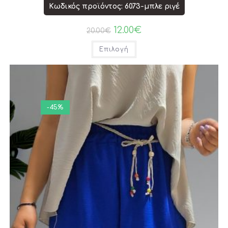
Κωδικός προϊόντος: 6073-μπλε ριγέ
12.00
€
20.00
€
Επιλογή
-45%