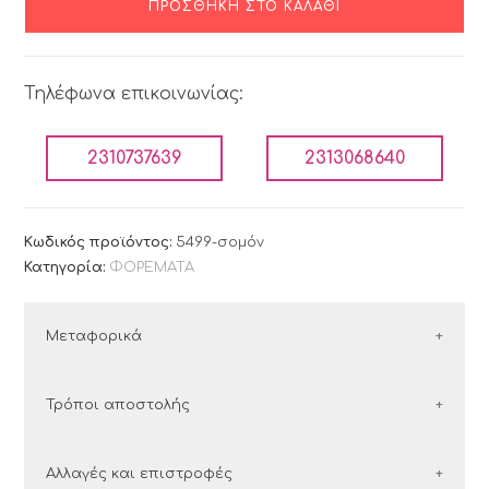
ΠΡΟΣΘΉΚΗ ΣΤΟ ΚΑΛΆΘΙ
Τηλέφωνα επικοινωνίας:
2310737639
2313068640
Κωδικός προϊόντος:
5499-σομόν
Κατηγορία:
ΦΟΡΕΜΑΤΑ
Μεταφορικά
ΕΛΛΑΔΑ
Τρόποι αποστολής
Οι παραγγελίες εντός Ελλάδος αποστέλλονται με
Ελλάδα
Αλλαγές και επιστροφές
τις εταιρείες courier: