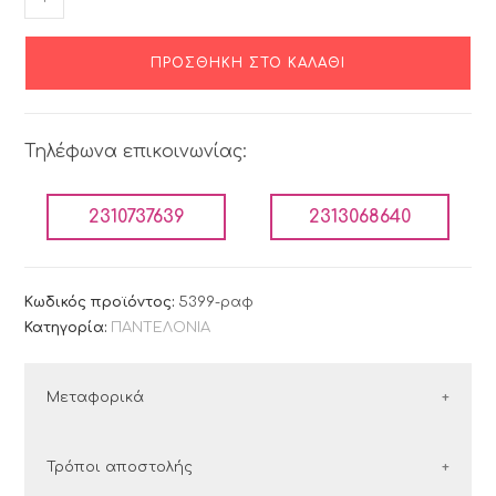
ΠΡΟΣΘΉΚΗ ΣΤΟ ΚΑΛΆΘΙ
Τηλέφωνα επικοινωνίας:
2310737639
2313068640
Κωδικός προϊόντος:
5399-ραφ
Κατηγορία:
ΠΑΝΤΕΛΟΝΙΑ
Μεταφορικά
ΕΛΛΑΔΑ
Τρόποι αποστολής