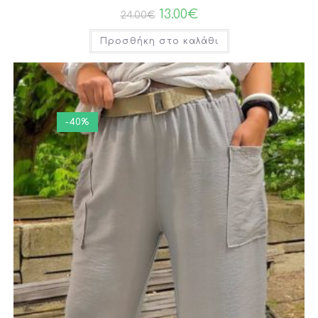
13.00
€
24.00
€
Προσθήκη στο καλάθι
-40%