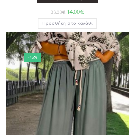
14.00
€
33.00
€
Προσθήκη στο καλάθι
-45%