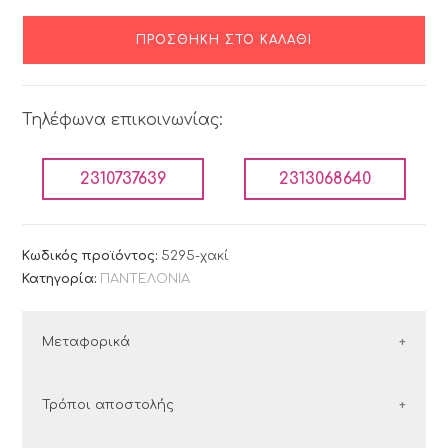
ΠΡΟΣΘΉΚΗ ΣΤΟ ΚΑΛΆΘΙ
Τηλέφωνα επικοινωνίας:
2310737639
2313068640
Κωδικός προϊόντος:
5295-χακί
Κατηγορία:
ΠΑΝΤΕΛΟΝΙΑ
Μεταφορικά
ΕΛΛΑΔΑ
Τρόποι αποστολής