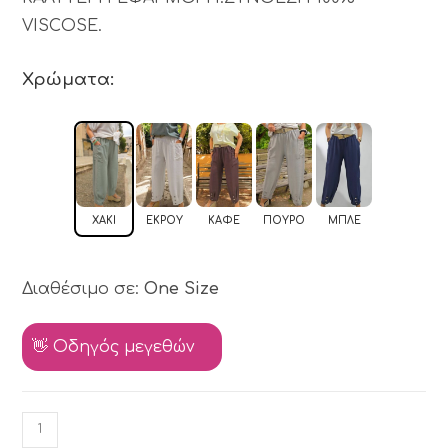
VISCOSE.
Χρώματα:
ΧΑΚΊ
ΕΚΡΟΎ
ΚΑΦΈ
ΠΟΎΡΟ
ΜΠΛΕ
Διαθέσιμο σε:
One Size
👋 Οδηγός μεγεθών